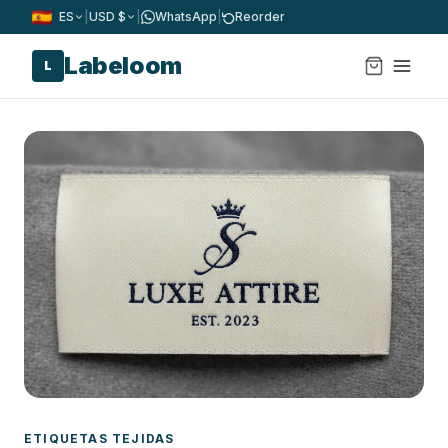
ES
|
USD $
|
WhatsApp
|
Reorder
Labeloom
L
ETIQUETAS TEJIDAS