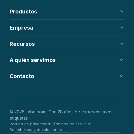
Productos
Etiquetas tejidas
Empresa
Etiquetas impresas
Parches
Nosotros
Recursos
Etiquetas colgantes
Cómo funciona
FAQ
Centro de ayuda
A quién servimos
Pedir en línea
Pedidos al por mayor
Contacto
Etsy y artesanía
Marcas de ropa
info@labeloom.com
Ropa infantil y de bebé
Hong Kong
Streetwear y parches
WhatsApp disponible
© 2026 Labeloom · Con 28 años de experiencia en
etiquetas
Política de privacidad
Términos de servicio
·
·
Reembolsos y devoluciones