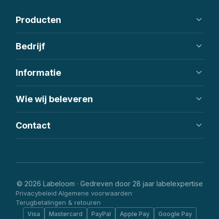
Producten
Geweven labels
Bedrijf
Bedrukte labels
Patches
Over ons
Informatie
Hanglabels
Hoe het werkt
FAQ
Helpcentrum
Wie wij beleveren
Online bestellen
Groothandel & bulkbestellingen
Contact
Etsy & Handgemaakt
Kledingmerken
info@labeloom.com
Kinder- en babykleding
Hong Kong
Streetwear & patches
WhatsApp beschikbaar
© 2026 Labeloom · Gedreven door 28 jaar labelexpertise
Privacybeleid
Algemene voorwaarden
·
·
Terugbetalingen & retouren
Visa
Mastercard
PayPal
Apple Pay
Google Pay