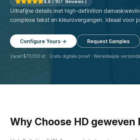
4.8
(
107
Reviews
)
Ultrafijne details met high-definition damaskwevi
complexe tekst en kleurovergangen. Ideaal voor
Configure Yours →
Request Samples
Vanaf $70/100 st. · Gratis digitale proef · Wereldwijde verzend
Why Choose
HD geweven l