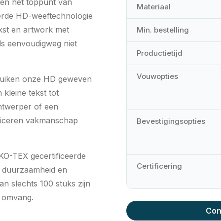
en het toppunt van
Materiaal
erde HD-weeftechnologie
kst en artwork met
Min. bestelling
els eenvoudigweg niet
Productietijd
Vouwopties
bruiken onze HD geweven
 kleine tekst tot
twerper of een
niceren vakmanschap
Bevestigingsopties
EKO-TEX gecertificeerde
Certificering
d, duurzaamheid en
an slechts 100 stuks zijn
e omvang.
Con