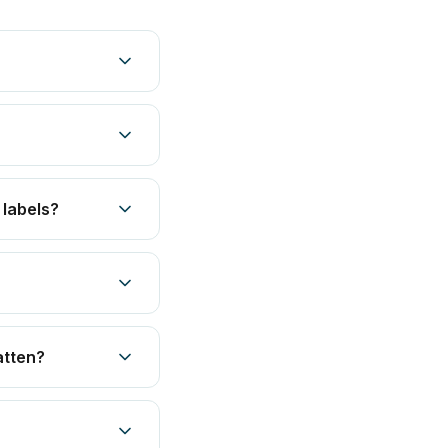
 labels?
atten?