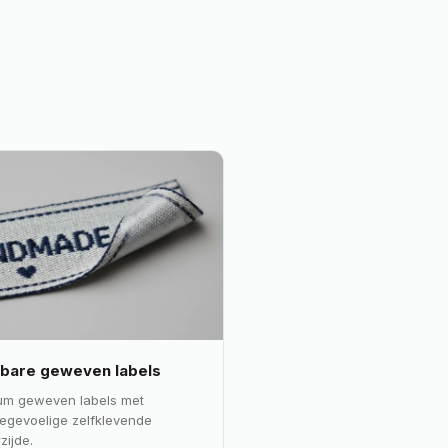
kbare geweven labels
um geweven labels met
egevoelige zelfklevende
zijde.