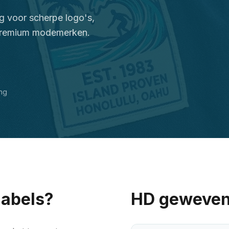
ng voor scherpe logo's,
 premium modemerken.
ing
abels?
HD geweven