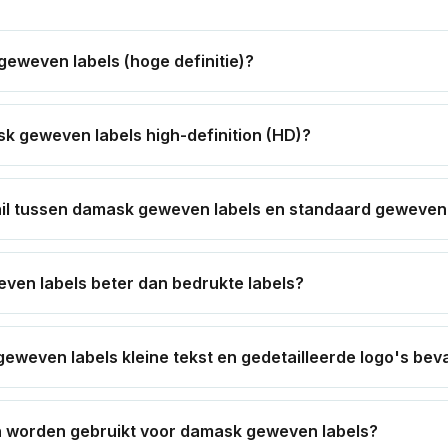
geweven labels (hoge definitie)?
 geweven labels high-definition (HD)?
hil tussen damask geweven labels en standaard geweven
ven labels beter dan bedrukte labels?
weven labels kleine tekst en gedetailleerde logo's bev
n worden gebruikt voor damask geweven labels?