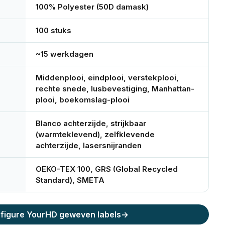
100% Polyester (50D damask)
100 stuks
~15 werkdagen
Middenplooi, eindplooi, verstekplooi,
rechte snede, lusbevestiging, Manhattan-
plooi, boekomslag-plooi
Blanco achterzijde, strijkbaar
(warmteklevend), zelfklevende
achterzijde, lasersnijranden
OEKO-TEX 100, GRS (Global Recycled
Standard), SMETA
figure Your
HD geweven labels
→