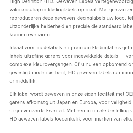
High Definition (HD) Geweven Labels vertegenwoordig
vakmanschap in kledinglabels op maat. Met geavance
reproduceren deze geweven kledinglabels uw logo, te
uitzonderlijke helderheid en precisie die standaard lab
kunnen evenaren.
Ideaal voor modelabels en premium kledinglabels ge
labels ultrafijne garens voor ingewikkelde details — van
complexe kleurovergangen. Of u nu een opkomend on
gevestigd modehuis bent, HD geweven labels commu
onmiddellijk.
Elk label wordt geweven in onze eigen faciliteit met O
garens afkomstig uit Japan en Europa, voor veilighei
ongeëvenaarde kwaliteit. Met een minimale bestelling v
HD geweven labels toegankelijk voor merken van elk