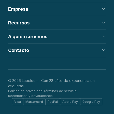
Etiquetas tejidas
Empresa
Etiquetas impresas
Parches
Nosotros
Recursos
Etiquetas colgantes
Cómo funciona
FAQ
Centro de ayuda
A quién servimos
Pedir en línea
Pedidos al por mayor
Contacto
Etsy y artesanía
Marcas de ropa
info@labeloom.com
Ropa infantil y de bebé
Hong Kong
Streetwear y parches
WhatsApp disponible
© 2026 Labeloom · Con 28 años de experiencia en
etiquetas
Política de privacidad
Términos de servicio
·
·
Reembolsos y devoluciones
Visa
Mastercard
PayPal
Apple Pay
Google Pay