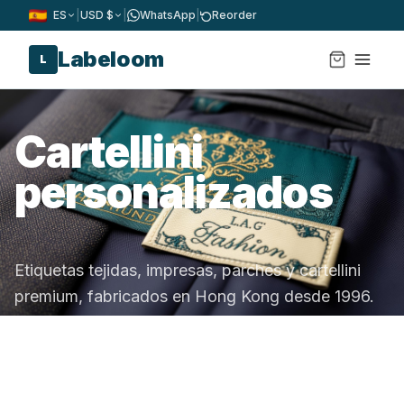
ES
|
USD $
|
WhatsApp
|
Reorder
Labeloom
L
Cartellini
personalizados
Etiquetas tejidas, impresas, parches y cartellini
premium, fabricados en Hong Kong desde 1996.
Hilos certificados OEKO-TEX, prueba digital
gratuita en cada pedido.