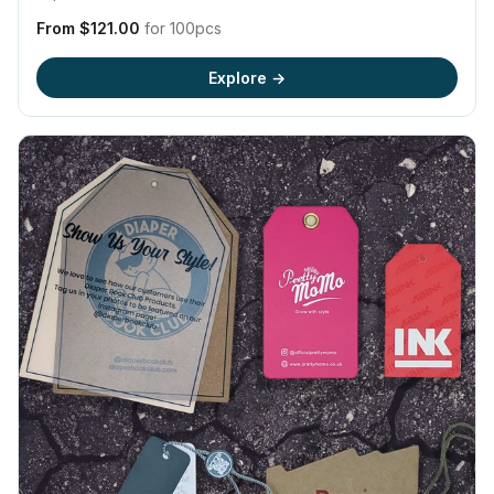
From $121.00
for 100pcs
Explore →