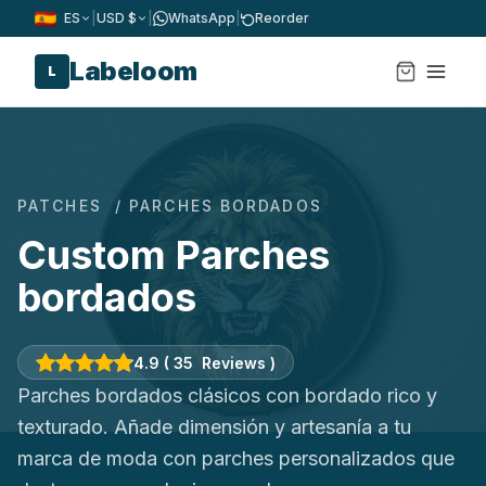
ES
|
USD $
|
WhatsApp
|
Reorder
Labeloom
L
PATCHES
/ PARCHES BORDADOS
Custom Parches
bordados
4.9
(
35
Reviews
)
Parches bordados clásicos con bordado rico y
texturado. Añade dimensión y artesanía a tu
marca de moda con parches personalizados que