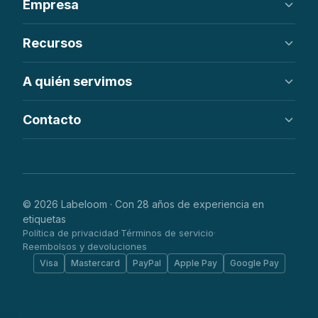
Empresa
Etiquetas impresas
Parches
Nosotros
Recursos
Etiquetas colgantes
Cómo funciona
FAQ
Centro de ayuda
A quién servimos
Pedir en línea
Pedidos al por mayor
Contacto
Etsy y artesanía
Marcas de ropa
info@labeloom.com
Ropa infantil y de bebé
Hong Kong
Streetwear y parches
WhatsApp disponible
© 2026 Labeloom · Con 28 años de experiencia en
etiquetas
Política de privacidad
Términos de servicio
·
·
Reembolsos y devoluciones
Visa
Mastercard
PayPal
Apple Pay
Google Pay