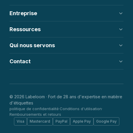
Étiquettes tissées
Entreprise
Étiquettes imprimées
Écussons
À propos de nous
Ressources
Étiquettes volantes
Comment ça marche
FAQ
Centre d'aide
Qui nous servons
Commander en ligne
Commandes en gros et en grande quantité
Contact
Etsy et fait main
Marques de vêtements
info@labeloom.com
Vêtements pour enfants et bébés
Hong Kong
Vêtements de ville et écussons
WhatsApp disponible
© 2026 Labeloom · Fort de 28 ans d'expertise en matière
d'étiquettes
politique de confidentialité
Conditions d'utilisation
·
·
Remboursements et retours
Visa
Mastercard
PayPal
Apple Pay
Google Pay