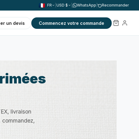
FR
|
USD $
|
WhatsApp
|
Recommander
r un devis
Commencez votre commande
primées
EX, livraison
z, commandez,