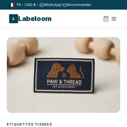
FR
|
USD $
|
WhatsApp
|
Recommander
Labeloom
L
ÉTIQUETTES TISSÉES